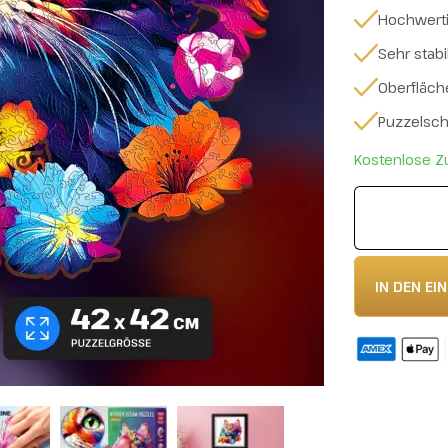
Hochwertig
Sehr stab
Oberfläch
Puzzelsche
Kostenlose Z
IN DEN E