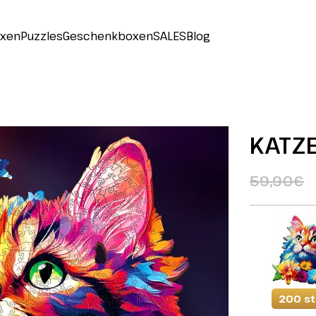
oxen
Puzzles
Geschenkboxen
SALES
Blog
KATZE
59,90€
200 s