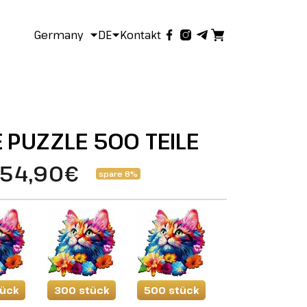
Germany
DE
Kontakt
 PUZZLE 500 TEILE
54,90€
spare 8%
tück
300 stück
500 stück