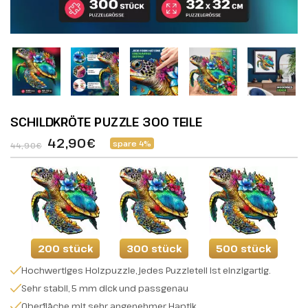
SCHILDKRÖTE PUZZLE 300 TEILE
42,90€
spare 4%
44,90€
200 stück
300 stück
500 stück
Hochwertiges Holzpuzzle, jedes Puzzleteil ist einzigartig.
Sehr stabil, 5 mm dick und passgenau
Oberfläche mit sehr angenehmer Haptik