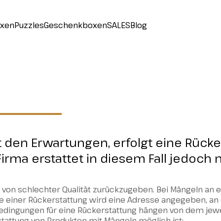
oxen
Puzzles
Geschenkboxen
SALES
Blog
ht den Erwartungen, erfolgt eine Rüc
Firma erstattet in diesem Fall jedoch 
 von schlechter Qualität zurückzugeben. Bei Mängeln an 
le einer Rückerstattung wird eine Adresse angegeben, an 
edingungen für eine Rückerstattung hängen von dem jewei
rstattung von Produkten mit Mängeln möglich ist: