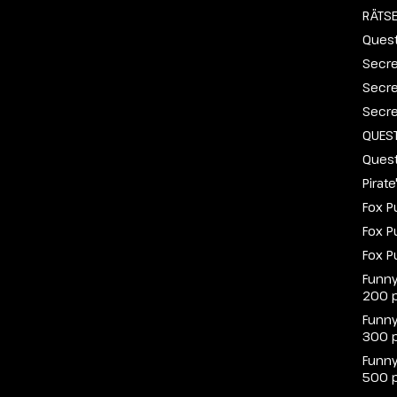
RÄTSE
Quest
Secre
Secre
Secre
QUEST
Quest
Pirat
Fox P
Fox P
Fox P
Funny
200 
Funny
300 
Funny
500 