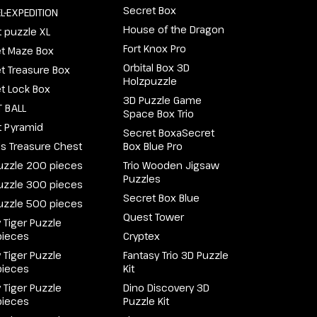
Secret Box
L-EXPEDITION
House of the Dragon
 puzzle XL
Fort Knox Pro
t Maze Box
Orbital Box 3D
t Treasure Box
Holzpuzzle
t Lock Box
3D Puzzle Game
 BALL
Space Box Trio
 Pyramid
Secret BoxaSecret
e's Treasure Chest
Box Blue Pro
uzzle 200 pieces
Trio Wooden Jigsaw
Puzzles
uzzle 300 pieces
Secret Box Blue
uzzle 500 pieces
Quest Tower
 Tiger Puzzle
pieces
Cryptex
 Tiger Puzzle
Fantasy Trio 3D Puzzle
pieces
Kit
 Tiger Puzzle
Dino Discovery 3D
pieces
Puzzle Kit