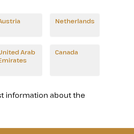
Austria
Netherlands
United Arab
Canada
Emirates
st information about the