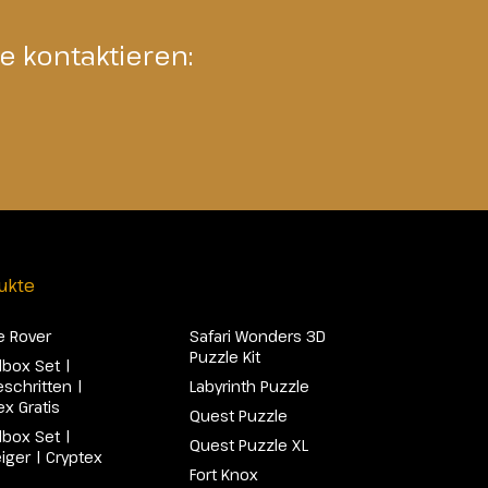
e kontaktieren:
ukte
e Rover
Safari Wonders 3D
Puzzle Kit
lbox Set |
eschritten |
Labyrinth Puzzle
ex Gratis
Quest Puzzle
lbox Set |
Quest Puzzle XL
eiger | Cryptex
Fort Knox