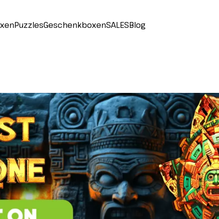
oxen
Puzzles
Geschenkboxen
SALES
Blog