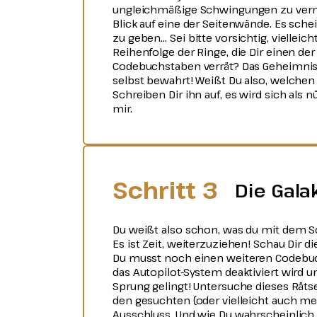
ungleichmäßige Schwingungen zu verm
Blick auf eine der Seitenwände. Es sche
zu geben… Sei bitte vorsichtig, vielleicht
Reihenfolge der Ringe, die Dir einen de
Codebuchstaben verrät? Das Geheimnis
selbst bewahrt! Weißt Du also, welche
Schreiben Dir ihn auf, es wird sich als 
mir.
Schritt 3
Die Gala
Du weißt also schon, was du mit dem 
Es ist Zeit, weiterzuziehen! Schau Dir d
Du musst noch einen weiteren Codebuc
das Autopilot-System deaktiviert wird 
Sprung gelingt! Untersuche dieses Rätse
den gesuchten (oder vielleicht auch m
Ausschluss. Und wie Du wahrscheinlich 