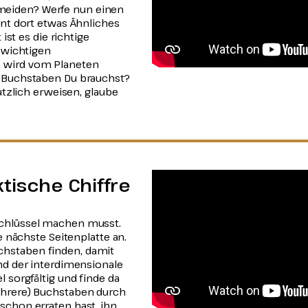
eiden? Werfe nun einen
int dort etwas Ähnliches
 ist es die richtige
r wichtigen
 wird vom Planeten
n Buchstaben Du brauchst?
nützlich erweisen, glaube
ktische Chiffre
Schlüssel machen musst.
ie nächste Seitenplatte an.
hstaben finden, damit
und der interdimensionale
l sorgfältig und finde da
ehrere) Buchstaben durch
schon erraten hast, ihn