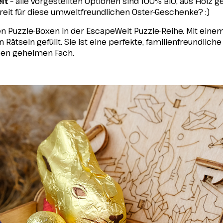
lt
– alle vorgestellten Optionen sind 100% BIO, aus Holz ge
bereit für diese umweltfreundlichen Oster-Geschenke? :)
n Puzzle-Boxen in der EscapeWelt Puzzle-Reihe. Mit eine
tseln gefüllt. Sie ist eine perfekte, familienfreundliche O
ßen geheimen Fach.