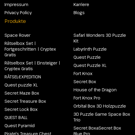
Impressum
Karriere
Privacy Policy
Blogs
Produkte
Space Rover
Safari Wonders 3D Puzzle
Kit
Rätselbox Set |
Fortgeschritten | Cryptex
Labyrinth Puzzle
Gratis
Quest Puzzle
Rätselbox Set | Einsteiger |
Quest Puzzle XL
Cryptex Gratis
Fort Knox
RÄTSEL-EXPEDITION
Secret Box
Quest puzzle XL
House of the Dragon
Secret Maze Box
Fort Knox Pro
Secret Treasure Box
Orbital Box 3D Holzpuzzle
Secret Lock Box
3D Puzzle Game Space Box
QUEST BALL
Trio
Quest Pyramid
Secret BoxaSecret Box
Pirate's Treasure Chest
Blue Pro