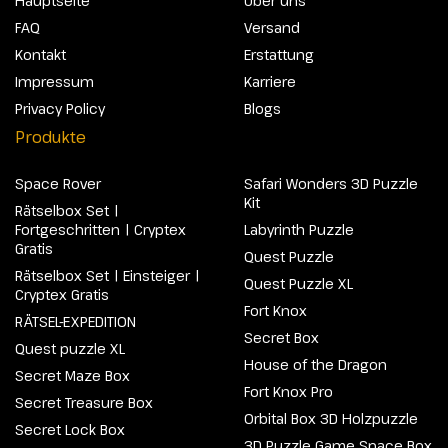
Hauptseite
Über uns
FAQ
Versand
Kontakt
Erstattung
Impressum
Karriere
Privacy Policy
Blogs
Produkte
Space Rover
Safari Wonders 3D Puzzle
Kit
Rätselbox Set |
Fortgeschritten | Cryptex
Labyrinth Puzzle
Gratis
Quest Puzzle
Rätselbox Set | Einsteiger |
Quest Puzzle XL
Cryptex Gratis
Fort Knox
RÄTSEL-EXPEDITION
Secret Box
Quest puzzle XL
House of the Dragon
Secret Maze Box
Fort Knox Pro
Secret Treasure Box
Orbital Box 3D Holzpuzzle
Secret Lock Box
3D Puzzle Game Space Box