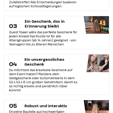
Zufallstreffer! Alle Entscheidungen basieren
auf logischen Schlussfolgerungen.
Ein Geschenk, das in
03
Erinnerung bleibt
Quest Tower wäre das perfekte Geschenk für
jeden Anlass! Das Puzzle ist für alle
Altersgruppen (ab 14 Jahren) geeignet - von
Teenagern bis zu älteren Menschen.
Ein unvergessliches
04
Geschenk
Du möchtest das kreativste Geschenk auf
dem Event haben? Platziere dein
Geldgeschenk oder Gutscheinkarte In dem
5,5 х 5,5 х 6 cm großen Geheimfach, damit es
so richtig kreativ und persönlich rüber
kommt!
05
Robust und interaktiv
Einzelne Bauteile aus hochwertigen