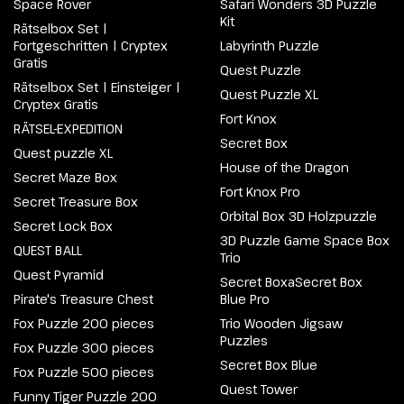
Space Rover
Safari Wonders 3D Puzzle
Kit
Rätselbox Set |
Fortgeschritten | Cryptex
Labyrinth Puzzle
Gratis
Quest Puzzle
Rätselbox Set | Einsteiger |
Quest Puzzle XL
Cryptex Gratis
Fort Knox
RÄTSEL-EXPEDITION
Secret Box
Quest puzzle XL
House of the Dragon
Secret Maze Box
Fort Knox Pro
Secret Treasure Box
Orbital Box 3D Holzpuzzle
Secret Lock Box
3D Puzzle Game Space Box
QUEST BALL
Trio
Quest Pyramid
Secret BoxaSecret Box
Pirate's Treasure Chest
Blue Pro
Fox Puzzle 200 pieces
Trio Wooden Jigsaw
Puzzles
Fox Puzzle 300 pieces
Secret Box Blue
Fox Puzzle 500 pieces
Quest Tower
Funny Tiger Puzzle 200