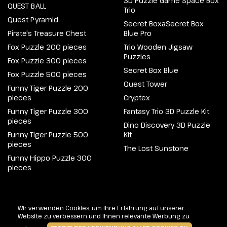
3D Puzzle Game Space Box
QUEST BALL
Trio
Quest Pyramid
Secret BoxaSecret Box
Pirate's Treasure Chest
Blue Pro
Fox Puzzle 200 pieces
Trio Wooden Jigsaw
Puzzles
Fox Puzzle 300 pieces
Secret Box Blue
Fox Puzzle 500 pieces
Quest Tower
Funny Tiger Puzzle 200
pieces
Cryptex
Funny Tiger Puzzle 300
Fantasy Trio 3D Puzzle Kit
pieces
Dino Discovery 3D Puzzle
Funny Tiger Puzzle 500
Kit
pieces
The Lost Sunstone
Funny Hippo Puzzle 300
pieces
@2026 Escapewelt. Alle Rechte vorbehalten.
Wir verwenden Cookies, um Ihre Erfahrung auf unserer
Website zu verbessern und Ihnen relevante Werbung zu